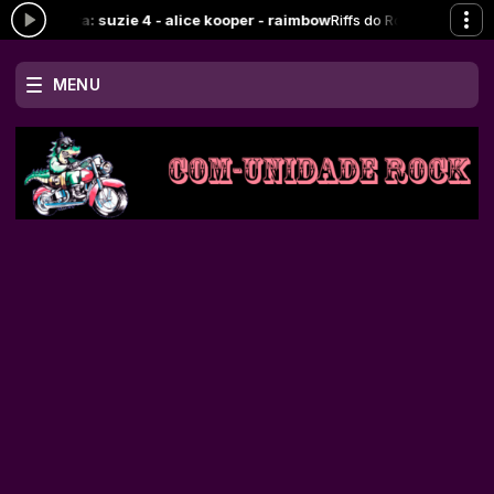
ra: suzie 4 - alice kooper - raimbow
Riffs do Rock com Spayk das 09:0
MENU