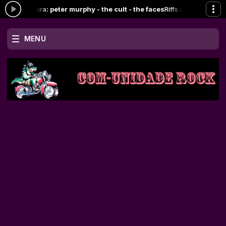
cando agora: peter murphy - the cult - the faces
Riffs do Rock com S
MENU